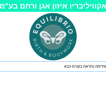
קוויליבריו איזון אגן ורחם בע"מ
יימה נתראה בקורס הבא